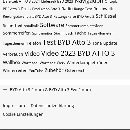
Navigation
Lieferzeit ATTO 3 2024
Lieferzeit BYD 2023
Offtopic
Preis
Radio
Reichweite
PDF Atto 3
Produktion Atto 3
Range Test
Schlüssel
Rettungsdatenblatt BYD Atto 3
Rettungskarte BYD Atto 3
Software
Sicherheit
smalltalk
Sommerkompletträder
Sommerreifen
Tacho
Spritmonitor
Stammtisch
Tageskilometer
Test BYD Atto 3
Telefon
Töne
update
Tagesthemen
Video 2023 BYD ATTO 3
Video
Verbrauch
Wallbox
Winterkompletträder
Wartesaal
Wartezeit
Werk
Zubehör
Winterreifen
Österreich
YouTube
BYD Atto 3 Forum & BYD Atto 3 Evo Forum
Impressum
Datenschutzerklärung
Cookie Einstellungen