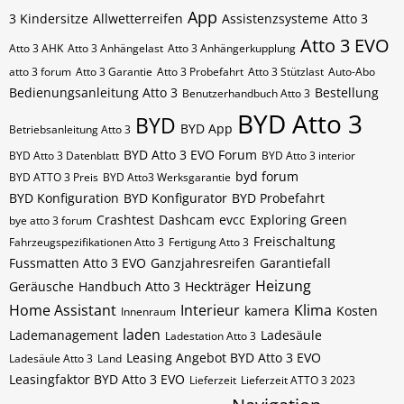
App
3 Kindersitze
Allwetterreifen
Assistenzsysteme
Atto 3
Atto 3 EVO
Atto 3 AHK
Atto 3 Anhängelast
Atto 3 Anhängerkupplung
atto 3 forum
Atto 3 Garantie
Atto 3 Probefahrt
Atto 3 Stützlast
Auto-Abo
Bedienungsanleitung Atto 3
Bestellung
Benutzerhandbuch Atto 3
BYD Atto 3
BYD
BYD App
Betriebsanleitung Atto 3
BYD Atto 3 EVO Forum
BYD Atto 3 Datenblatt
BYD Atto 3 interior
byd forum
BYD ATTO 3 Preis
BYD Atto3 Werksgarantie
BYD Konfiguration
BYD Konfigurator
BYD Probefahrt
Crashtest
Dashcam
evcc
Exploring Green
bye atto 3 forum
Freischaltung
Fahrzeugspezifikationen Atto 3
Fertigung Atto 3
Fussmatten Atto 3 EVO
Ganzjahresreifen
Garantiefall
Heizung
Geräusche
Handbuch Atto 3
Heckträger
Home Assistant
Interieur
Klima
kamera
Kosten
Innenraum
laden
Lademanagement
Ladesäule
Ladestation Atto 3
Leasing Angebot BYD Atto 3 EVO
Ladesäule Atto 3
Land
Leasingfaktor BYD Atto 3 EVO
Lieferzeit
Lieferzeit ATTO 3 2023