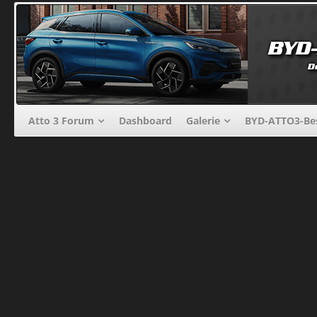
Atto 3 Forum
Dashboard
Galerie
BYD-ATTO3-Bes