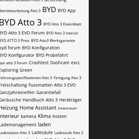
BYD
BYD App
Betriebsanleitung Atto 3
BYD Atto 3
BYD Atto 3 Datenblatt
BYD Atto 3 EVO Forum
BYD Atto 3 interior
BYD ATTO 3 Preis
BYD Atto3 Werksgarantie
byd forum
BYD Konfiguration
BYD Konfigurator
BYD Probefahrt
Crashtest
Dashcam
evcc
bye atto 3 forum
Exploring Green
Fahrzeugspezifikationen Atto 3
Fertigung Atto 3
Freischaltung
Fussmatten Atto 3 EVO
Ganzjahresreifen
Garantiefall
Geräusche
Handbuch Atto 3
Heckträger
Heizung
Home Assistant
Innenraum
Interieur
Klima
kamera
Kosten
laden
Lademanagement
Ladesäule
Ladestation Atto 3
Ladesäule Atto 3