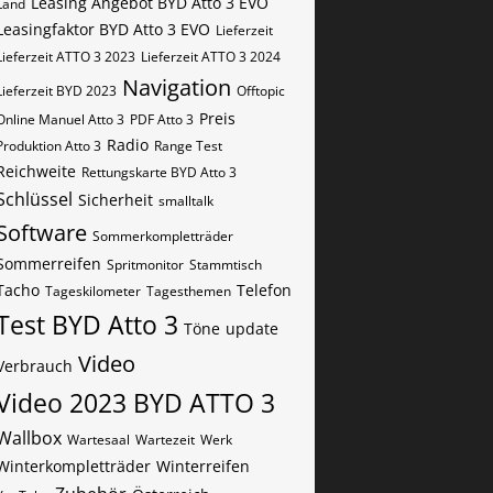
Leasing Angebot BYD Atto 3 EVO
Land
Leasingfaktor BYD Atto 3 EVO
Lieferzeit
Lieferzeit ATTO 3 2023
Lieferzeit ATTO 3 2024
Navigation
Lieferzeit BYD 2023
Offtopic
Preis
Online Manuel Atto 3
PDF Atto 3
Radio
Produktion Atto 3
Range Test
Reichweite
Rettungskarte BYD Atto 3
Schlüssel
Sicherheit
smalltalk
Software
Sommerkompletträder
Sommerreifen
Spritmonitor
Stammtisch
Tacho
Telefon
Tageskilometer
Tagesthemen
Test BYD Atto 3
Töne
update
Video
Verbrauch
Video 2023 BYD ATTO 3
Wallbox
Wartesaal
Wartezeit
Werk
Winterkompletträder
Winterreifen