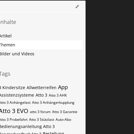
Inhalte
Artikel
Themen
Bilder und Videos
Tags
App
3 Kindersitze
Allwetterreifen
Assistenzsysteme
Atto 3
Atto 3 AHK
Atto 3 Anhängelast
Atto 3 Anhängerkupplung
Atto 3 EVO
atto 3 forum
Atto 3 Garantie
Atto 3 Probefahrt
Atto 3 Stützlast
Auto-Abo
Bedienungsanleitung Atto 3
Bestellung
Benutzerhandbuch Atto 3